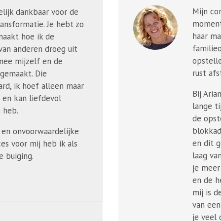
Mijn co
elijk dankbaar voor de
moment 
ansformatie. Je hebt zo
haar ma
maakt hoe ik de
familieo
van anderen droeg uit
opstelle
mee mijzelf en de
rust af
gemaakt. Die
ard, ik hoef alleen maar
Bij Aria
 en kan liefdevol
lange ti
 heb.
de opste
blokkad
t en onvoorwaardelijke
en dit 
ces voor mij heb ik als
laag van
 buiging.
je meer 
en de h
mij is 
van een
je veel