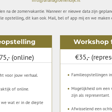
info@arianagroenendijk.nl
n na de zomervakantie. Wanneer er nieuwe data zijn gepland z
ele opstelling, dit kan ook. Mail, bel of app mij en we maken 
eopstelling
Workshop f
€35,- (repres
75,- (online)
Familieopstellingen in
ht voor jouw verhaal.
Mogelijkheid om een v
aktijk of online.
zijn als representant.
 we wat er in de diepte
Afwisselend een ocht