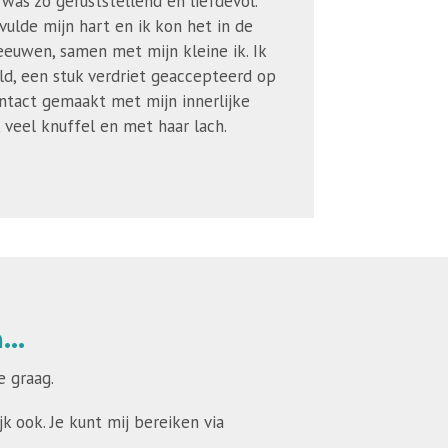
was zo geruststellend en liefdevol.
vulde mijn hart en ik kon het in de
hreeuwen, samen met mijn kleine ik. Ik
ld, een stuk verdriet geaccepteerd op
ntact gemaakt met mijn innerlijke
k veel knuffel en met haar lach.
..
 graag.
k ook. Je kunt mij bereiken via