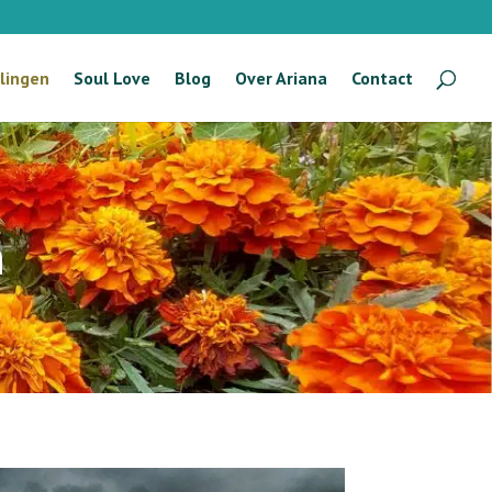
lingen
Soul Love
Blog
Over Ariana
Contact
n