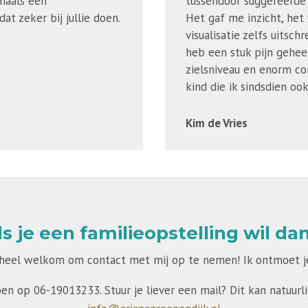
gmaals een
tussendoor suggereerde 
dat zeker bij jullie doen.
Het gaf me inzicht, het 
visualisatie zelfs uitsc
heb een stuk pijn gehee
zielsniveau en enorm co
kind die ik sindsdien oo
Kim de Vries
ls je een familieopstelling wil dan.
 heel welkom om contact met mij op te nemen! Ik ontmoet je
pen op 06-19013233. Stuur je liever een mail? Dit kan natuurlij