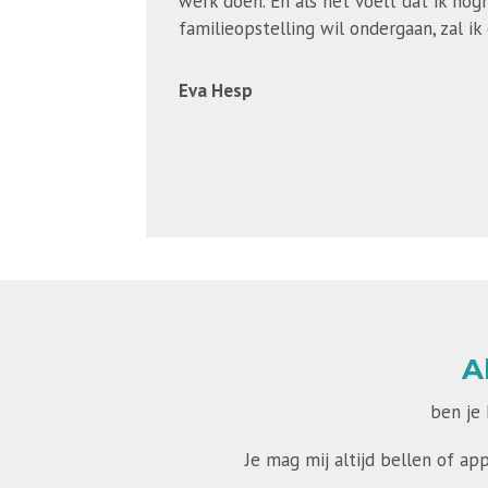
werk doen. En als het voelt dat ik no
familieopstelling wil ondergaan, zal ik 
Eva Hesp
A
ben je
Je mag mij altijd bellen of ap