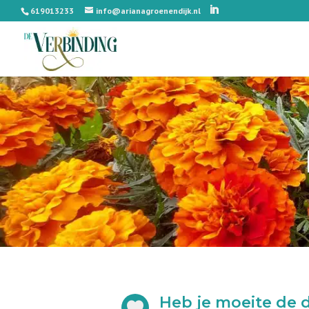
619013233
info@arianagroenendijk.nl
Heb je moeite de 
